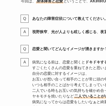
今回は、
身体障害と恋愛
ということで、
AKIHIRO
あなたの障害症状について教えてください
視野狭窄
、
光が人よりも眩しく感じる
、
夜
恋愛と聞いてどんなイメージが湧きますか
病気になる前は、恋愛と聞くと
ドキドキす
すごくたくさんの恋愛を重ねてきたと思い
自分の恋愛に対するイメージは、
お互いが想い合って相手のことが常に頭の
いつも相手のことばかり考えてしまってい
二人でいる時もお互いの気持ちを確かめ合
ヤキモチを焼いたりなど
二人でいることが
病気になってからは恋愛をしたいなぁと綺