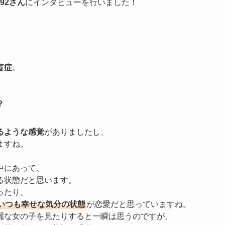
92
さん
にインタビューを行いました！
。
盲症
。
？
るような感覚
がありましたし、
ますね。
中にあって、
る状態だと思います。
ったり、
いつも幸せな気分の状態
が恋愛だと思っていますね。
麗な女の子を見たりすると一瞬は思うのですが、