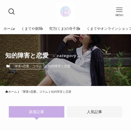
MENU
ホーム
くまてや新聞
究万(くま)の寺子屋
くまてやオンラインショッ
知的障害と恋愛
– category –
「障害×恋愛」コラム
知的障害と恋愛
ホーム
「障害×恋愛」コラム
知的障害と恋愛
新着記事
人気記事