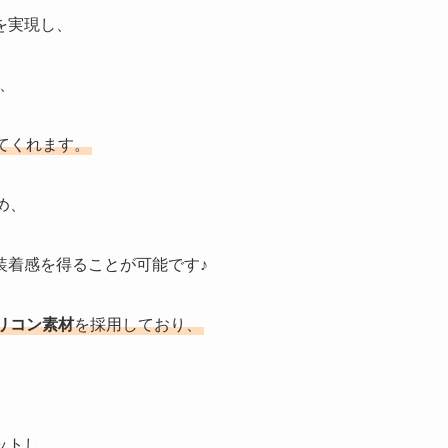
を実現し、
、
てくれます。
め、
装着感を得ることが可能です♪
リコン素材
を採用しており、
ットし、