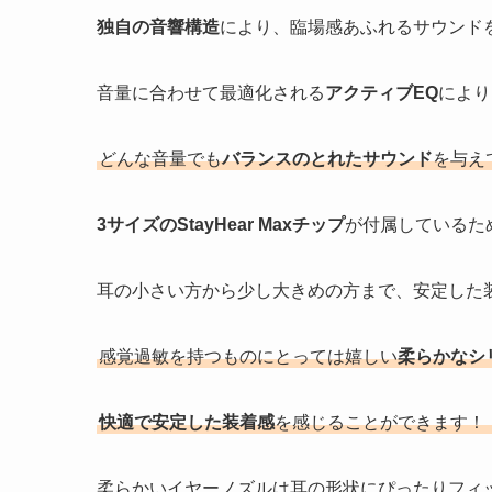
独自の音響構造
により、臨場感あふれるサウンド
音量に合わせて最適化される
アクティブEQ
により
どんな音量でも
バランスのとれたサウンド
を与え
3サイズのStayHear Maxチップ
が付属しているた
耳の小さい方から少し大きめの方まで、安定した
感覚過敏を持つものにとっては嬉しい
柔らかなシ
快適で安定した装着感
を感じることができます！
柔らかいイヤーノズルは耳の形状にぴったりフィ