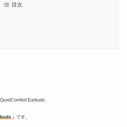
目次
rbuds
」
です。