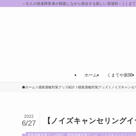
～大人の発達障害者が模索しながら発信する新しい居場所～ | くま
ホーム
くまてや新聞
ホーム
感覚過敏対策グッズ紹介
聴覚過敏対策グッズ
ノイズキャンセ
2022
【ノイズキャンセリングイヤホン】B
6/27
感覚過敏対策グッズ紹介
聴覚過敏対策グッズ
ノイズキャンセリング