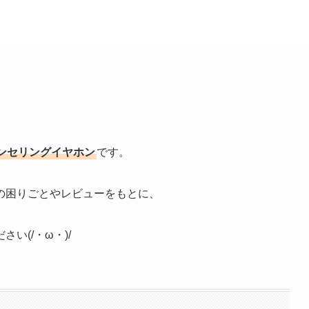
ンセリングイヤホン
です。
の困りごとやレビューをもとに、
い(/・ω・)/